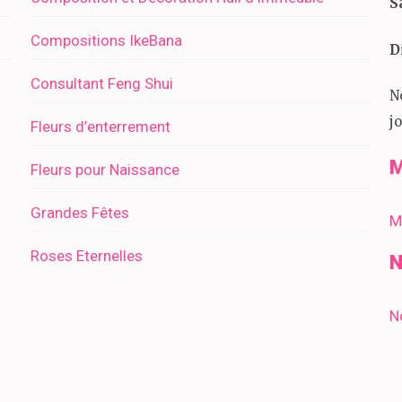
S
Compositions IkeBana
D
Consultant Feng Shui
N
j
Fleurs d’enterrement
M
Fleurs pour Naissance
Grandes Fêtes
M
Roses Eternelles
N
N